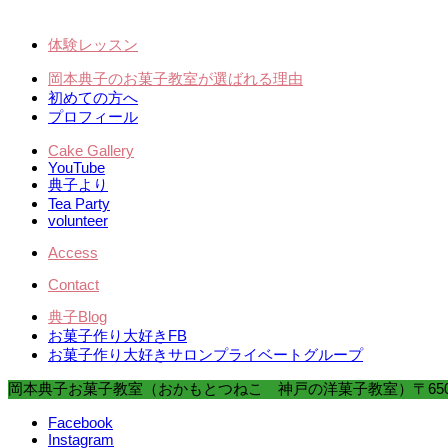
体験レッスン
岡本典子のお菓子教室が選ばれる理由
初めての方へ
プロフィール
Cake Gallery
YouTube
典子より
Tea Party
volunteer
Access
Contact
典子Blog
お菓子作り大好きFB
お菓子作り大好きサロンプライベートグループ
岡本典子お菓子教室（おかもとつねこ 神戸の洋菓子教室）
〒65
Facebook
Instagram