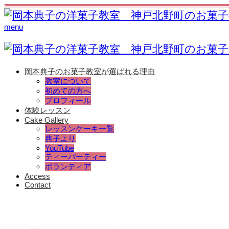
menu
岡本典子のお菓子教室が選ばれる理由
教室について
初めての方へ
プロフィール
体験レッスン
Cake Gallery
レッスンケーキ一覧
典子より
YouTube
ティーパーティー
ボランティア
Access
Contact