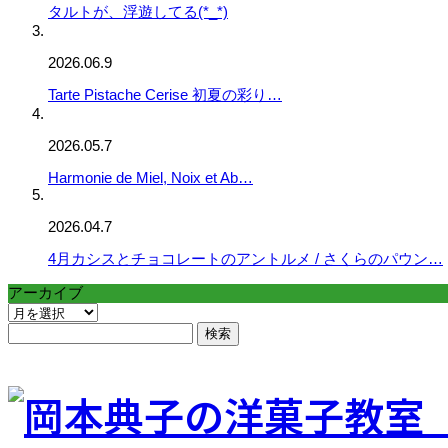
タルトが、浮遊してる(*_*)
2026.06.9
Tarte Pistache Cerise 初夏の彩り…
2026.05.7
Harmonie de Miel, Noix et Ab…
2026.04.7
4月カシスとチョコレートのアントルメ / さくらのパウン…
アーカイブ
ア
ー
検
カ
索:
イ
ブ