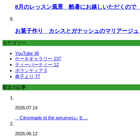
8月のレッスン風景 酷暑にお越しいただくので
お菓子作り カシスとガナッシュのマリアージュ Tsu
カテゴリー
YouTube
36
ケーキギャラリー
237
ティーパーティー
12
ボランティア
5
典子より
77
最近の記事
2026.07.14
Citronnade et thé agrumesレモ…
2026.06.12