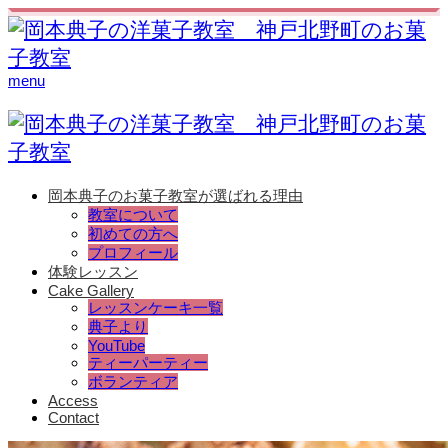
menu
岡本典子のお菓子教室が選ばれる理由
教室について
初めての方へ
プロフィール
体験レッスン
Cake Gallery
レッスンケーキ一覧
典子より
YouTube
ティーパーティー
ボランティア
Access
Contact