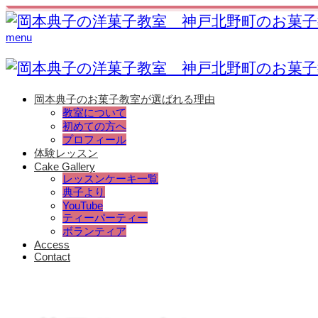
menu
岡本典子のお菓子教室が選ばれる理由
教室について
初めての方へ
プロフィール
体験レッスン
Cake Gallery
レッスンケーキ一覧
典子より
YouTube
ティーパーティー
ボランティア
Access
Contact