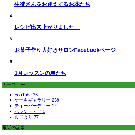
生徒さんをお迎えするお花たち
レシピ出来上がりました！
お菓子作り大好きサロンFacebookページ
1月レッスンの馬たち
カテゴリー
YouTube
36
ケーキギャラリー
238
ティーパーティー
12
ボランティア
5
典子より
77
最近の記事