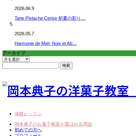
2026.06.9
Tarte Pistache Cerise 初夏の彩り…
2026.05.7
Harmonie de Miel, Noix et Ab…
アーカイブ
ア
ー
検
カ
索:
イ
ブ
体験レッスン
岡本典子のお菓子教室が選ばれる理由
初めての方へ
プロフィール