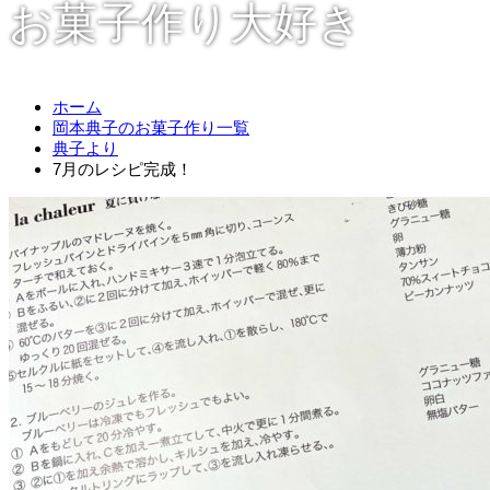
お菓子作り大好き
ホーム
岡本典子のお菓子作り一覧
典子より
7月のレシピ完成！